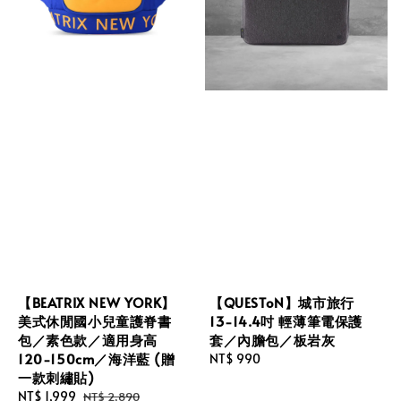
【BEATRIX NEW YORK】
【QUESToN】城市旅行
美式休閒國小兒童護脊書
13-14.4吋 輕薄筆電保護
包／素色款／適用身高
套／內膽包／板岩灰
120-150cm／海洋藍 (贈
Regular
NT$ 990
一款刺繡貼)
price
Sale
NT$ 1,999
Regular
NT$ 2,890