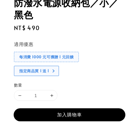
防潑水電源收納包／小／
黑色
Regular
NT$ 490
price
適用優惠
每消費 1000 元可獲贈 1 元回饋
指定商品買 1 送 1
數量
加入購物車
分享