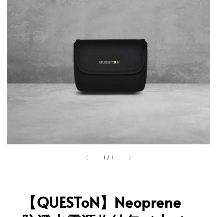
1
/
1
【QUESToN】Neoprene