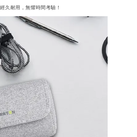
包經久耐用，無懼時間考驗！