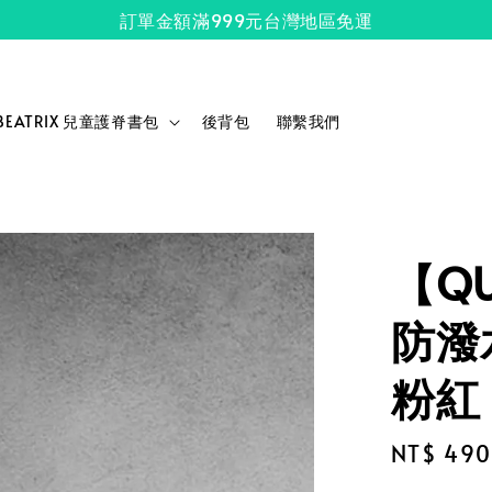
訂單金額滿999元台灣地區免運
BEATRIX 兒童護脊書包
後背包
聯繫我們
【QU
防潑
粉紅
Regular
NT$ 490
price