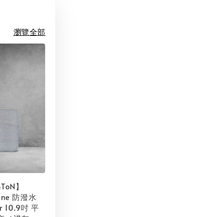
瀏覽全部
SToN】
ene 防潑水
ir 10.9吋 平