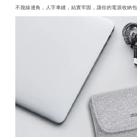
不脫線邊角，人字車縫，結實牢固，讓你的電源收納