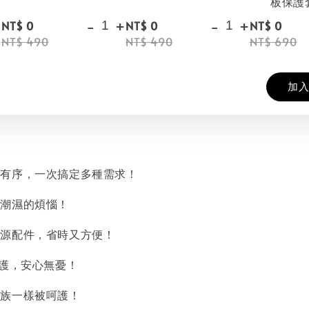
板保護
+
-
+
-
+
NT$ 0
NT$ 0
NT$ 0
NT$ 490
NT$ 490
NT$ 690
加
然有序，一次搞定多種需求！
離潮濕的煩惱！
電源配件，省時又方便！
保護，安心無憂！
貴族一樣被呵護！