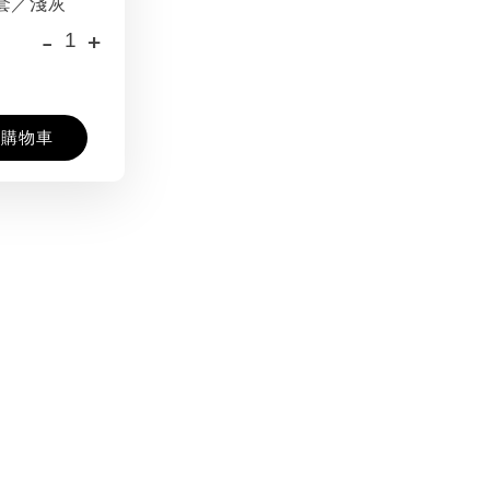
套／淺灰
-
+
入購物車