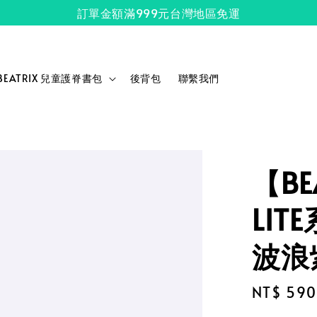
訂單金額滿999元台灣地區免運
BEATRIX 兒童護脊書包
後背包
聯繫我們
【BE
LI
波浪
Regular
NT$ 590
price