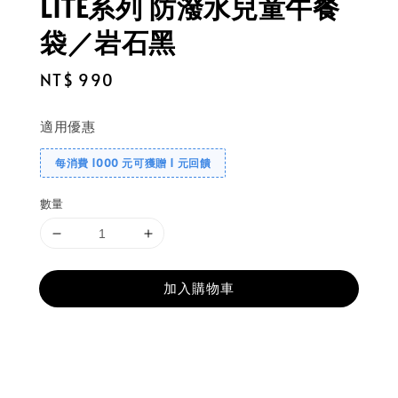
LITE系列 防潑水兒童午餐
袋／岩石黑
Regular
NT$ 990
price
適用優惠
每消費 1000 元可獲贈 1 元回饋
數量
加入購物車
分享