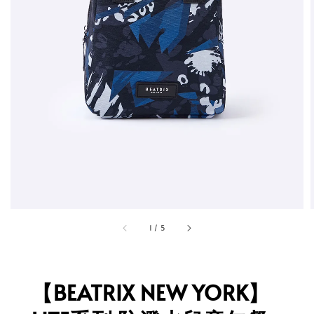
1
/
5
【BEATRIX NEW YORK】