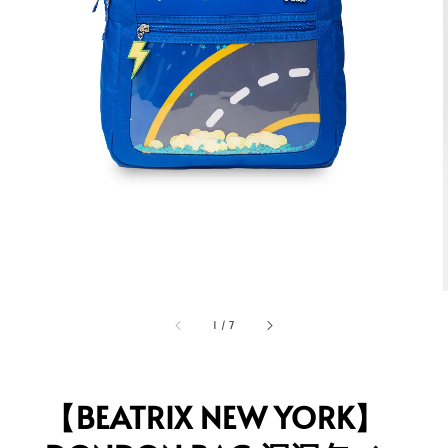
1
/
7
【BEATRIX NEW YORK】