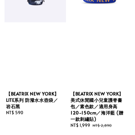
【BEATRIX NEW YORK】
【BEATRIX NEW YORK】
LITE系列 防潑水水壺袋／
美式休閒國小兒童護脊書
岩石黑
包／素色款／適用身高
120-150cm／海洋藍 (贈
Regular
NT$ 590
一款刺繡貼)
price
Sale
NT$ 1,999
Regular
NT$ 2,890
price
price