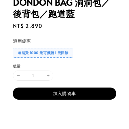
DONDON BAG 洞洞包／
後背包／跑道藍
Regular
NT$ 2,890
price
適用優惠
每消費 1000 元可獲贈 1 元回饋
數量
加入購物車
分享