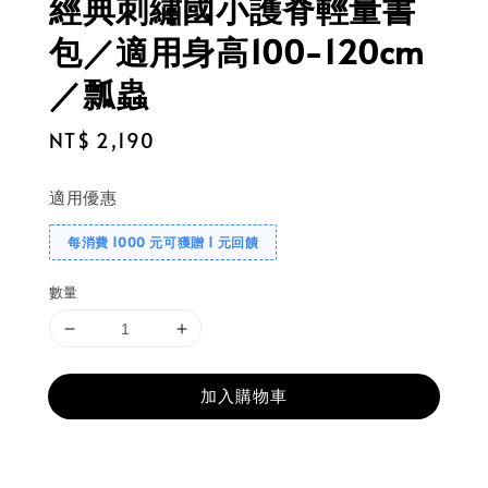
經典刺繡國小護脊輕量書
包／適用身高100-120cm
／瓢蟲
Regular
NT$ 2,190
price
適用優惠
每消費 1000 元可獲贈 1 元回饋
數量
加入購物車
分享