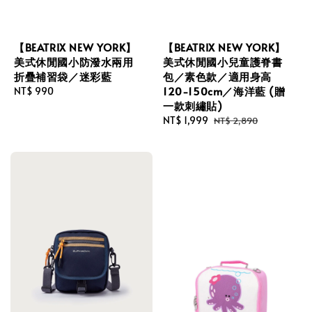
【BEATRIX NEW YORK】
【BEATRIX NEW YORK】
美式休閒國小防潑水兩用
美式休閒國小兒童護脊書
折疊補習袋／迷彩藍
包／素色款／適用身高
120-150cm／海洋藍 (贈
Regular
NT$ 990
一款刺繡貼)
price
Sale
NT$ 1,999
Regular
NT$ 2,890
price
price