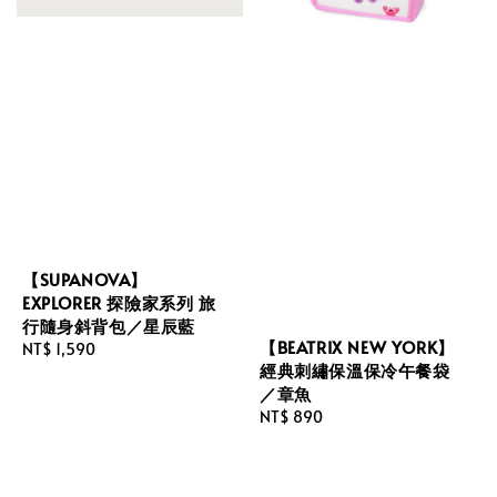
【SUPANOVA】
EXPLORER 探險家系列 旅
行隨身斜背包／星辰藍
【BEATRIX NEW YORK】
Regular
NT$ 1,590
經典刺繡保溫保冷午餐袋
price
／章魚
Regular
NT$ 890
price