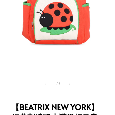
1
/
4
【BEATRIX NEW YORK】