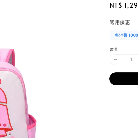
Regular
NT$ 1,2
price
適用優惠
每消費 100
數量
分享