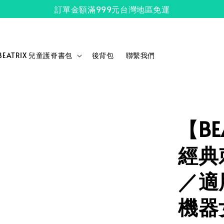
訂單金額滿999元台灣地區免運
BEATRIX 兒童護脊書包
後背包
聯繫我們
【BE
經典
／適用
機器