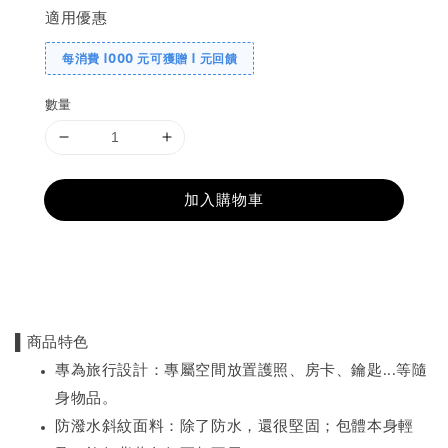
適用優惠
每消費 1000 元可獲贈 1 元回饋
數量
加入購物車
分享
▌商品特色
專為旅行設計：專屬空間放置護照、房卡、鑰匙
等隨
...
身物品。
防潑水斜紋面料：除了防水，還很堅固；包體本身輕