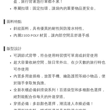
盈，旅行背著急行軍都不累！
專屬扣環：固定扣環，讓袋內的重要物品更安全。
▌面料特點
斜紋面料，具有優異的耐性與防潑水特性。
內層
材質，讓內部空間且舒適手感
210D POLY
▌版型設計
可調節式背帶，符合使用時習慣可單肩或斜背使用
超大容量收納空間，除日常外出、在少天數的旅行時也
可作使用
內置多用途插格，放置手機、鑰匙護照等細小物品，便
於隨手拿取無負擔。
全新衣櫃必備斜揹袋系列！百搭袋型和多種顏色選擇，
絕對能配合你每天的外遊穿搭。
穿搭必備：多款顏色選擇，潮流達人衣櫥必備！