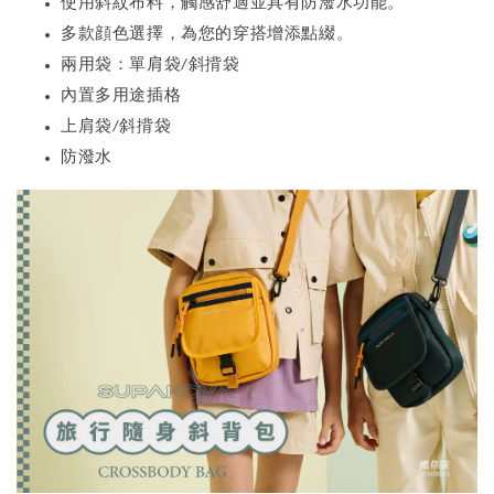
使用斜紋布料，觸感舒適並具有防潑水功能。
多款顔色選擇，為您的穿搭增添點綴。
兩用袋：單肩袋
斜揹袋
/
內置多用途插格
上肩袋
斜揹袋
/
防潑水