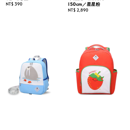
150cm／星星粉
Regular
NT$ 390
price
Regular
NT$ 2,890
price