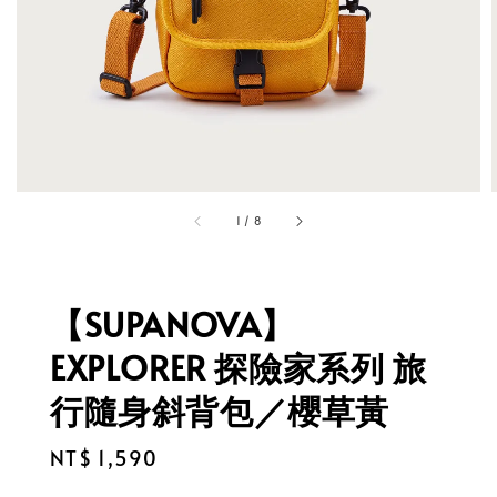
1
/
8
【SUPANOVA】
EXPLORER 探險家系列 旅
行隨身斜背包／櫻草黃
Regular
NT$ 1,590
price