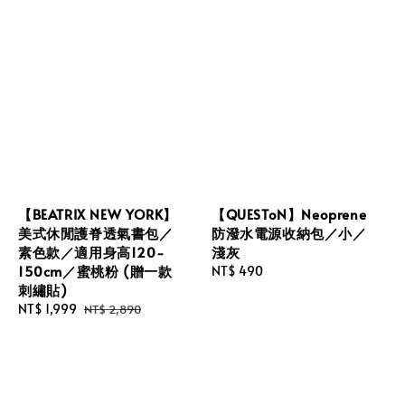
【BEATRIX NEW YORK】
【QUESToN】Neoprene
美式休閒護脊透氣書包／
防潑水電源收納包／小／
素色款／適用身高120-
淺灰
150cm／蜜桃粉 (贈一款
Regular
NT$ 490
刺繡貼)
price
Sale
NT$ 1,999
Regular
NT$ 2,890
price
price