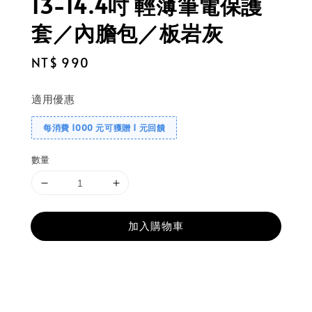
13-14.4吋 輕薄筆電保護
套／內膽包／板岩灰
Regular
NT$ 990
price
適用優惠
每消費 1000 元可獲贈 1 元回饋
數量
加入購物車
分享