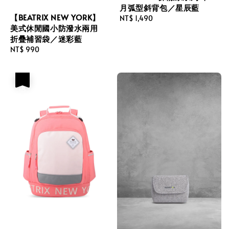
月弧型斜背包／星辰藍
【BEATRIX NEW YORK】
Regular
NT$ 1,490
美式休閒國小防潑水兩用
price
折疊補習袋／迷彩藍
Regular
NT$ 990
price
優惠