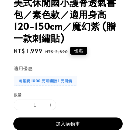
美式休閒國小護脊透氣書
包／素色款／適用身高
120-150cm／魔幻紫 (贈
一款刺繡貼)
Sale
NT$ 1,999
Regular
優惠
NT$ 2,890
price
price
適用優惠
每消費 1000 元可獲贈 1 元回饋
數量
加入購物車