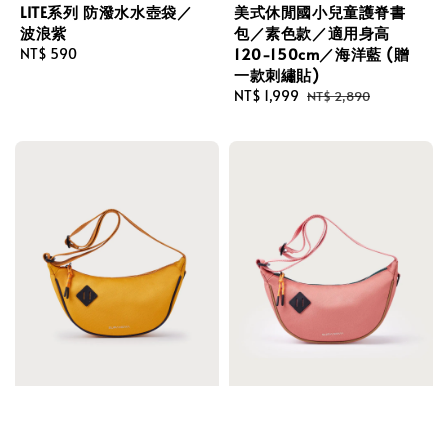
LITE系列 防潑水水壺袋／
美式休閒國小兒童護脊書
波浪紫
包／素色款／適用身高
120-150cm／海洋藍 (贈
Regular
NT$ 590
一款刺繡貼)
price
Sale
NT$ 1,999
Regular
NT$ 2,890
price
price