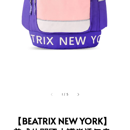
1
/
5
【BEATRIX NEW YORK】