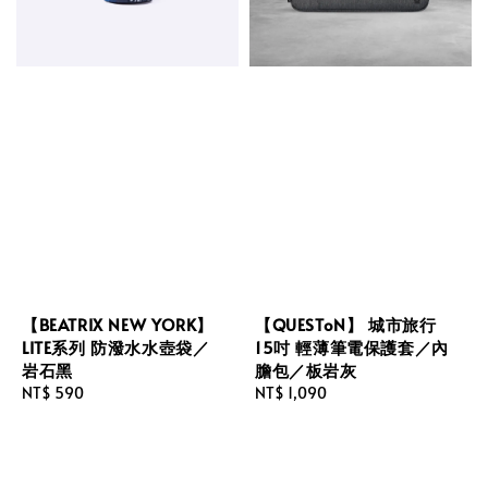
【BEATRIX NEW YORK】
【QUESToN】 城市旅行
LITE系列 防潑水水壺袋／
15吋 輕薄筆電保護套／內
岩石黑
膽包／板岩灰
Regular
NT$ 590
Regular
NT$ 1,090
price
price