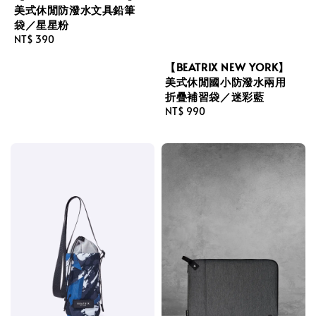
美式休閒防潑水文具鉛筆
袋／星星粉
Regular
NT$ 390
price
【BEATRIX NEW YORK】
美式休閒國小防潑水兩用
折疊補習袋／迷彩藍
Regular
NT$ 990
price