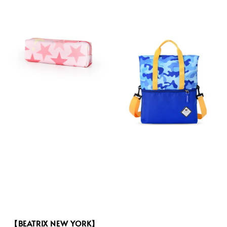
【BEATRIX NEW YORK】