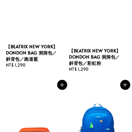
【BEATRIX NEW YORK】
【BEATRIX NEW YORK】
DONDON BAG 洞洞包／
DONDON BAG 洞洞包／
斜背包／跑道藍
斜背包／彩虹粉
Regular
NT$ 1,290
Regular
NT$ 1,290
price
price